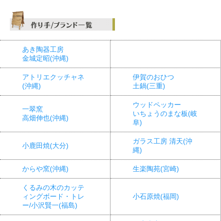
あき陶器工房
金城定昭(沖縄)
アトリエクッチャネ
伊賀のおひつ
(沖縄)
土鍋(三重)
ウッドペッカー
一翠窯
いちょうのまな板(岐
高畑伸也(沖縄)
阜)
ガラス工房 清天(沖
小鹿田焼(大分)
縄)
からや窯(沖縄)
生楽陶苑(宮崎)
くるみの木のカッテ
ィングボード・トレ
小石原焼(福岡)
ー/小沢賢一(福島)