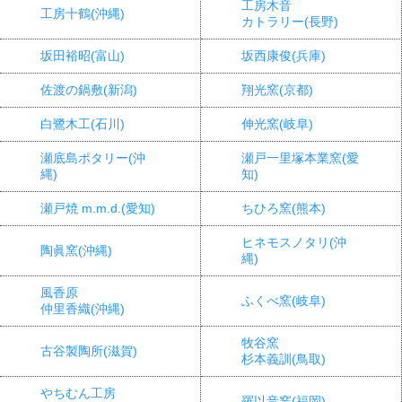
工房木音
工房十鶴(沖縄)
カトラリー(長野)
坂田裕昭(富山)
坂西康俊(兵庫)
佐渡の鍋敷(新潟)
翔光窯(京都)
白鷺木工(石川)
伸光窯(岐阜)
瀬底島ポタリー(沖
瀬戸一里塚本業窯(愛
縄)
知)
瀬戸焼 m.m.d.(愛知)
ちひろ窯(熊本)
ヒネモスノタリ(沖
陶眞窯(沖縄)
縄)
風香原
ふくべ窯(岐阜)
仲里香織(沖縄)
牧谷窯
古谷製陶所(滋賀)
杉本義訓(鳥取)
やちむん工房
羅以音窯(福岡)