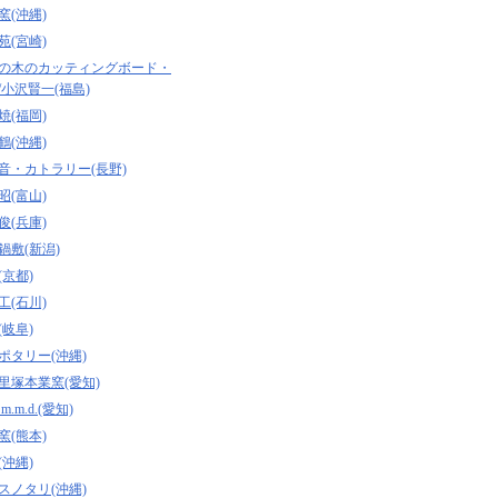
窯(沖縄)
苑(宮崎)
の木のカッティングボード・
/小沢賢一(福島)
焼(福岡)
鶴(沖縄)
音・カトラリー(長野)
昭(富山)
俊(兵庫)
鍋敷(新潟)
(京都)
工(石川)
(岐阜)
ポタリー(沖縄)
里塚本業窯(愛知)
.m.d.(愛知)
窯(熊本)
(沖縄)
スノタリ(沖縄)