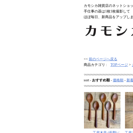
カモシカ雑貨店のネットショ
手仕事の器は1枚1枚撮影して
ほぼ毎日、新商品をアップし
<<
前のページへ戻る
商品カテゴリ :
TOPページ
>
sort -
おすすめ順
-
価格順
-
新
工房木音 (長野) /
工房木