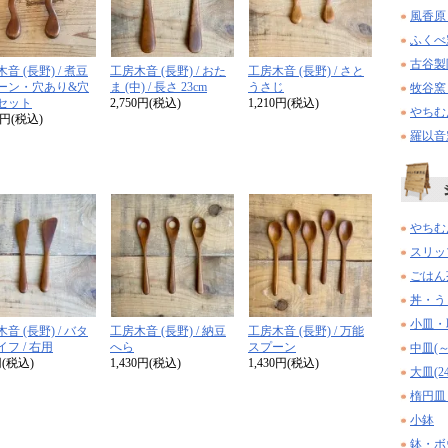
風香原
ふくべ
古谷製
音 (長野) / 煮豆
工房木音 (長野) / おた
工房木音 (長野) / さと
ーン・穴あり&穴
ま (中) / 長さ 23cm
うさじ
牧谷窯
セット
2,750円(税込)
1,210円(税込)
やちむ
00円(税込)
羅以音
やちむ
スリッ
ごはん
丼・う
小皿・取
音 (長野) / バタ
工房木音 (長野) / 納豆
工房木音 (長野) / 万能
フ / 右用
へら
スプーン
中皿(～
円(税込)
1,430円(税込)
1,430円(税込)
大皿(2
楕円皿
小鉢
鉢・ボ