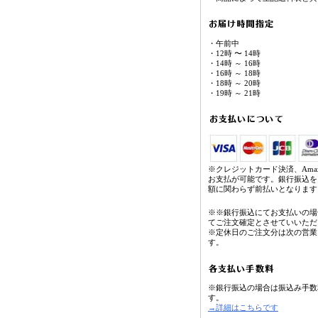
・午前中
・12時 〜 14時
・14時 ～ 16時
・16時 ～ 18時
・18時 ～ 20時
・19時 ～ 21時
※クレジットカード決済、Amaz
お支払が可能です。銀行振込を
額に関わらず前払いとなります
※※銀行振込にてお支払いの場
てご注文確定とさせていいただ
※定休日のご注文分は次の営業
す。
※銀行振込の場合は振込み手数
す。
→詳細はこちらです