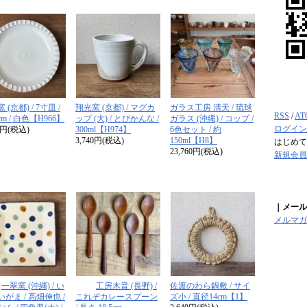
 (京都) / 7寸皿 /
翔光窯 (京都) / マグカ
ガラス工房 清天 / 琉球
RSS
/
AT
cm / 白色【H966】
ップ (大) / とびかんな /
ガラス (沖縄) / コップ /
ログイン
50円(税込)
300ml【H974】
6色セット / 約
3,740円(税込)
150ml【H8】
はじめて
23,760円(税込)
新規会員
｜メール
メルマガ
一翠窯 (沖縄) / い
工房木音 (長野) /
佐渡のわら鍋敷 / サイ
がま / 高畑伸也 /
これぞカレースプーン
ズ小 / 直径14cm【1】