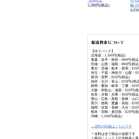
【H863】
やちむ
5,280円(税込)
幅 1
6,0
【ゆうパック】
北海道：1,500円(税込)
青森・岩手・秋田：880円(税込
宮城・山形・福島：880円(税込
東京・茨城・栃木・群馬：820円
埼玉・千葉・神奈川・山梨：820
新潟・長野：820円(税込)
福井・石川・富山：820円((税込
静岡・愛知・岐阜・三重：820円
大阪・和歌山・滋賀：820円(税
奈良・京都・兵庫：820円(税込
岡山・広島・鳥取・島根・山口：
香川・徳島・愛媛・高知：820円
福岡・佐賀・長崎・大分：820円
熊本・宮崎・鹿児島：820円(税
沖縄：1,500円(税込)
→送料の詳細はこちらです
＊送料は全て税込の金額です
＊商品によって上記送料表と異