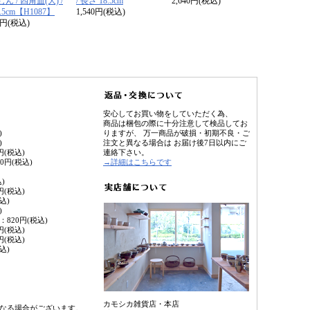
ん / 四角皿(大) /
/ 長さ 18.5cm
2,640円(税込)
9.5cm【H1087】
1,540円(税込)
50円(税込)
安心してお買い物をしていただく為、
商品は梱包の際に十分注意して検品してお
)
りますが、 万一商品が破損・初期不良・ご
)
注文と異なる場合は お届け後7日以内にご
(税込)
連絡下さい。
円(税込)
→詳細はこちらです
)
(税込)
込)
)
820円(税込)
(税込)
(税込)
込)
カモシカ雑貨店・本店
なる場合がございます。