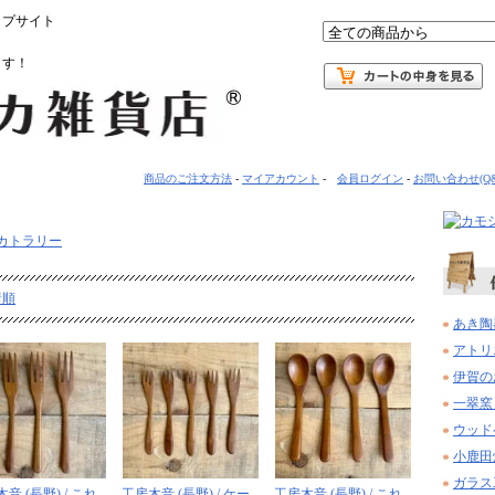
ップサイト
ます！
商品のご注文方法
-
マイアカウント
-
会員ログイン
-
お問い合わせ(Q&
カトラリー
着順
あき陶
アトリ
伊賀の
一翠窯
ウッド
小鹿田
ガラス
音 (長野) / これ
工房木音 (長野) / ケー
工房木音 (長野) / これ