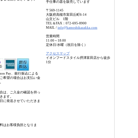
手仕事の器を販売しています
〒569-1145
大阪府高槻市富田丘町6-14
山文ビル 1階
TEL＆FAX：072-695-8900
MAIL /
info@kamoshikazakka.com
営業時間
11:00～18:00
定休日/水曜（祝日を除く）
アクセスマップ
イオンフードスタイル摂津富田店から徒歩
1分
on Pay、銀行振込による
ご希望の場合はお支払い金
。
合は、ご入金の確認を持っ
きます。
日に発送させていただきま
料はお客様負担となりま