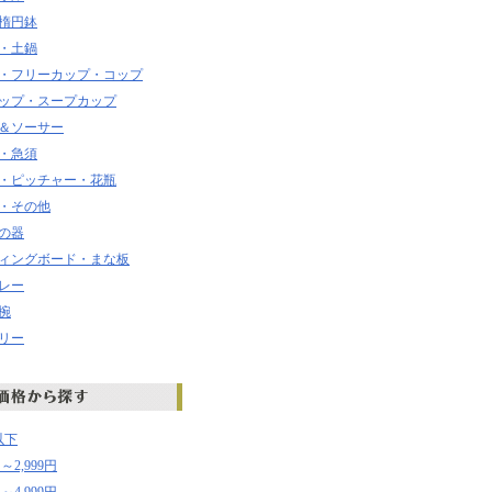
楕円鉢
・土鍋
・フリーカップ・コップ
ップ・スープカップ
＆ソーサー
・急須
・ピッチャー・花瓶
・その他
の器
ィングボード・まな板
レー
椀
リー
以下
円～2,999円