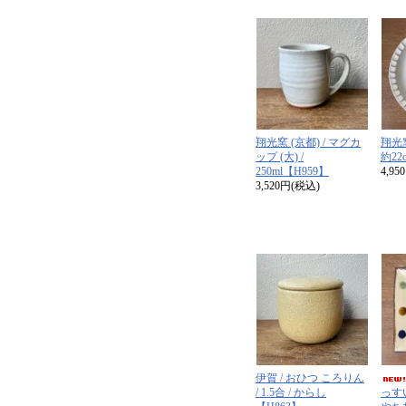
翔光窯 (京都) / マグカ
翔光窯
ップ (大) /
約22
250ml【H959】
4,9
3,520円(税込)
伊賀 / おひつ ころりん
/ 1.5合 / からし
っすい