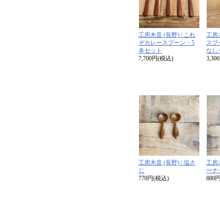
工房木音 (長野) / これ
工房木
ぞカレースプーン・5
スプ
本セット
なし
7,700円(税込)
3,3
工房木音 (長野) / 塩さ
工房木
じ
ーナイ
770円(税込)
880