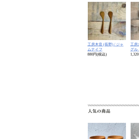
工房木音 (長野) / ジャ
工房木
ムナイフ
グル
880円(税込)
1,3