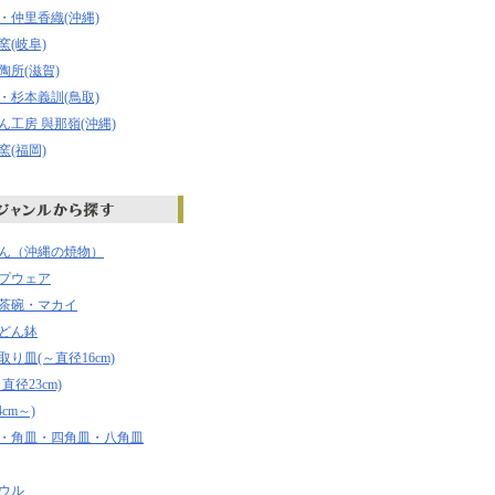
・仲里香織(沖縄)
窯(岐阜)
陶所(滋賀)
・杉本義訓(鳥取)
ん工房 與那嶺(沖縄)
窯(福岡)
ん（沖縄の焼物）
プウェア
茶碗・マカイ
どん鉢
り皿(～直径16cm)
直径23cm)
4cm～)
・角皿・四角皿・八角皿
ウル