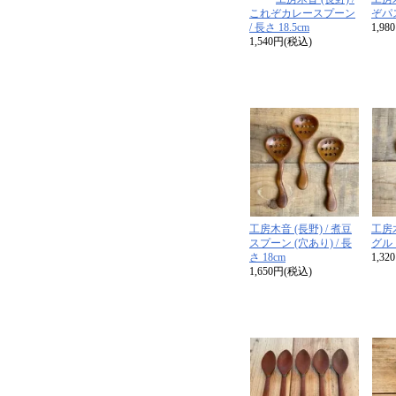
これぞカレースプーン
ぞパ
/ 長さ 18.5cm
1,9
1,540円(税込)
工房木音 (長野) / 煮豆
工房木
スプーン (穴あり) / 長
グル
さ 18cm
1,3
1,650円(税込)