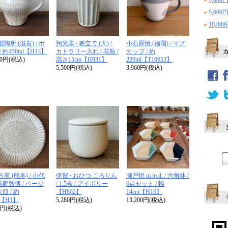
3,000
5,000
10,0
陶所 (滋賀) / ポ
翔光窯 / 箸立て (大) /
小石原焼 (福岡) / マグ
/ 約450ml【H13】
カトラリー入れ / 花瓶 /
カップ / 約
00円(税込)
高さ15cm【H931】
220ml【T10653】
5,500円(税込)
3,960円(税込)
窯 (熊本) / 小代
伊賀 / おひつ ころりん
瀬戸焼 m.m.d. / 六角鉢 /
 前野智博 / ベージ
/ 1.5合 / アイボリー
6点セット / 幅
大皿 / 約
【H862】
14cm【H16】
m【H1】
5,280円(税込)
13,200円(税込)
00円(税込)