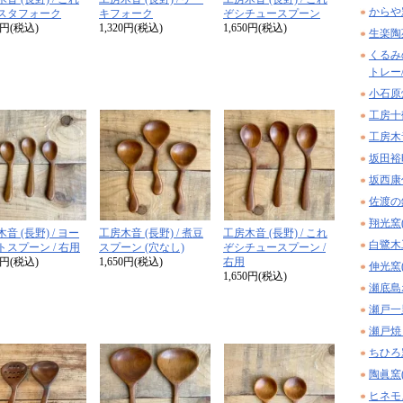
からや
スタフォーク
キフォーク
ぞシチュースプーン
80円(税込)
1,320円(税込)
1,650円(税込)
生楽陶
くるみ
トレー
小石原
工房十
工房木
坂田裕
坂西康
佐渡の
翔光窯
音 (長野) / ヨー
工房木音 (長野) / 煮豆
工房木音 (長野) / これ
白鷺木
トスプーン / 右用
スプーン (穴なし)
ぞシチュースプーン /
20円(税込)
1,650円(税込)
右用
伸光窯
1,650円(税込)
瀬底島
瀬戸一
瀬戸焼 m
ちひろ
陶眞窯
ヒネモ