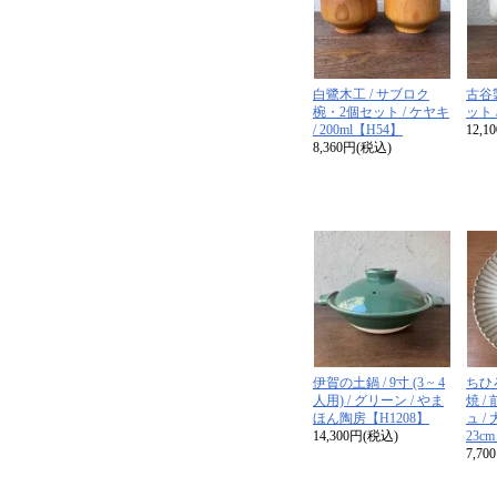
白鷺木工 / サブロク
古谷製
椀・2個セット / ケヤキ
ット 
/ 200ml【H54】
12,1
8,360円(税込)
伊賀の土鍋 / 9寸 (3 ~ 4
ちひろ
人用) / グリーン / やま
焼 /
ほん陶房【H1208】
ュ / 
14,300円(税込)
23c
7,7