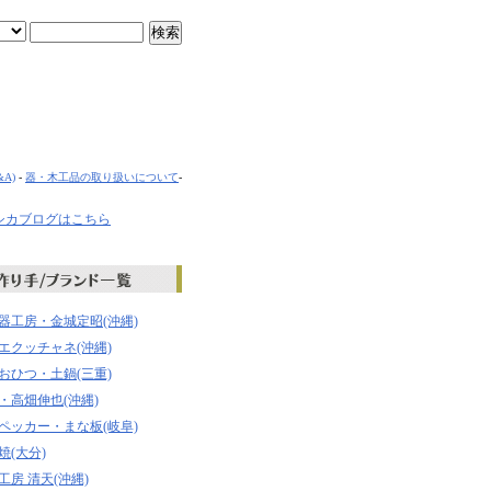
A)
-
器・木工品の取り扱いについて
-
器工房・金城定昭(沖縄)
エクッチャネ(沖縄)
おひつ・土鍋(三重)
・高畑伸也(沖縄)
ペッカー・まな板(岐阜)
焼(大分)
工房 清天(沖縄)