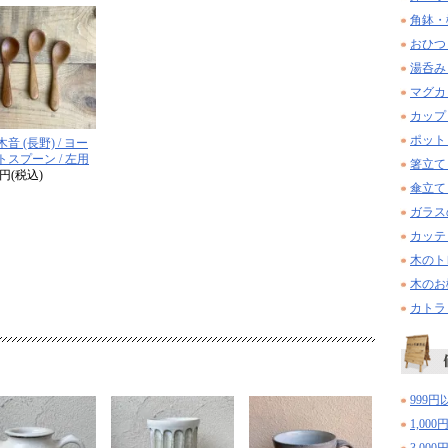
角鉢・
おひつ
湯呑み
マグカ
カップ
ポット
音 (長野) / ヨー
トスプーン / 左用
箸立て
20円(税込)
傘立て
ガラス
カッテ
木のト
木のお
カトラ
999円
1,000