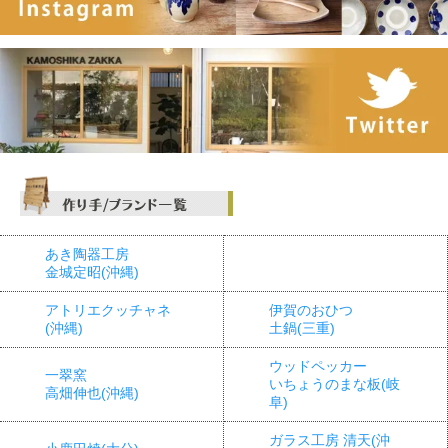
あき陶器工房
金城定昭(沖縄)
アトリエクッチャネ
伊賀のおひつ
(沖縄)
土鍋(三重)
ウッドペッカー
一翠窯
いちょうのまな板(岐
高畑伸也(沖縄)
阜)
ガラス工房 清天(沖