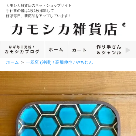
カモシカ雑貨店のネットショップサイト
手仕事の器は1枚1枚撮影して
ほぼ毎日、新商品をアップしています！
ホーム
>
一翠窯 (沖縄) / 高畑伸也 / やちむん