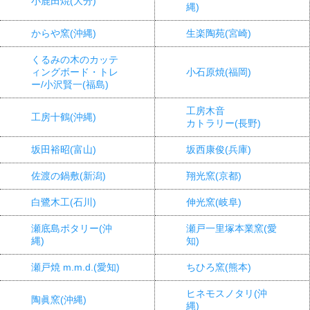
小鹿田焼(大分)
縄)
からや窯(沖縄)
生楽陶苑(宮崎)
くるみの木のカッテ
ィングボード・トレ
小石原焼(福岡)
ー/小沢賢一(福島)
工房木音
工房十鶴(沖縄)
カトラリー(長野)
坂田裕昭(富山)
坂西康俊(兵庫)
佐渡の鍋敷(新潟)
翔光窯(京都)
白鷺木工(石川)
伸光窯(岐阜)
瀬底島ポタリー(沖
瀬戸一里塚本業窯(愛
縄)
知)
瀬戸焼 m.m.d.(愛知)
ちひろ窯(熊本)
ヒネモスノタリ(沖
陶眞窯(沖縄)
縄)