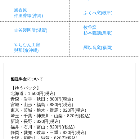
風香原
ふくべ窯(岐阜)
仲里香織(沖縄)
牧谷窯
古谷製陶所(滋賀)
杉本義訓(鳥取)
やちむん工房
羅以音窯(福岡)
與那嶺(沖縄)
【ゆうパック】
北海道：1,500円(税込)
青森・岩手・秋田：880円(税込)
宮城・山形・福島：880円(税込)
東京・茨城・栃木・群馬：820円(税込)
埼玉・千葉・神奈川・山梨：820円(税込)
新潟・長野：820円(税込)
福井・石川・富山：820円((税込)
静岡・愛知・岐阜・三重：820円(税込)
大阪・和歌山・滋賀：820円(税込)