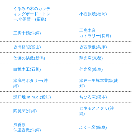
くるみの木のカッテ
ィングボード・トレ
小石原焼(福岡)
ー/小沢賢一(福島)
工房木音
工房十鶴(沖縄)
カトラリー(長野)
坂田裕昭(富山)
坂西康俊(兵庫)
佐渡の鍋敷(新潟)
翔光窯(京都)
白鷺木工(石川)
伸光窯(岐阜)
瀬底島ポタリー(沖
瀬戸一里塚本業窯(愛
縄)
知)
瀬戸焼 m.m.d.(愛知)
ちひろ窯(熊本)
ヒネモスノタリ(沖
陶眞窯(沖縄)
縄)
風香原
ふくべ窯(岐阜)
仲里香織(沖縄)