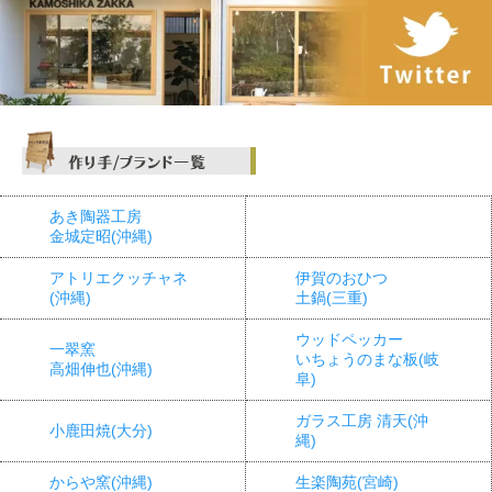
あき陶器工房
金城定昭(沖縄)
アトリエクッチャネ
伊賀のおひつ
(沖縄)
土鍋(三重)
ウッドペッカー
一翠窯
いちょうのまな板(岐
高畑伸也(沖縄)
阜)
ガラス工房 清天(沖
小鹿田焼(大分)
縄)
からや窯(沖縄)
生楽陶苑(宮崎)