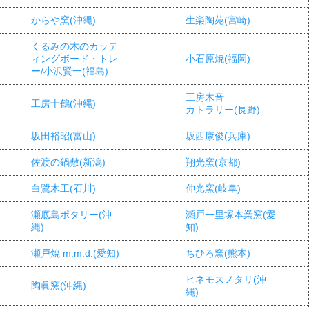
からや窯(沖縄)
生楽陶苑(宮崎)
くるみの木のカッテ
ィングボード・トレ
小石原焼(福岡)
ー/小沢賢一(福島)
工房木音
工房十鶴(沖縄)
カトラリー(長野)
坂田裕昭(富山)
坂西康俊(兵庫)
佐渡の鍋敷(新潟)
翔光窯(京都)
白鷺木工(石川)
伸光窯(岐阜)
瀬底島ポタリー(沖
瀬戸一里塚本業窯(愛
縄)
知)
瀬戸焼 m.m.d.(愛知)
ちひろ窯(熊本)
ヒネモスノタリ(沖
陶眞窯(沖縄)
縄)