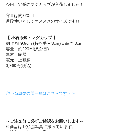
今回、定番のマグカップが入荷しました！
容量は約220ml
普段使いとしてオススメのサイズです♪♪
【 小石原焼・マグカップ 】
約 直径 9.5cm (持ち手 + 3cm) x 高さ 8cm
容量：約220ml(八分目)
素材：陶器
窯元：上鶴窯
3,960円(税込)
◎小石原焼の器一覧はこちらです＞＞
～ご注文前に必ずご確認をお願いします～
※商品は1点1点写真に撮っています。