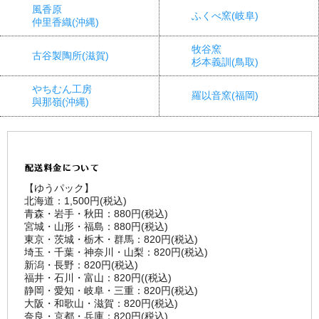
風香原
ふくべ窯(岐阜)
仲里香織(沖縄)
牧谷窯
古谷製陶所(滋賀)
杉本義訓(鳥取)
やちむん工房
羅以音窯(福岡)
與那嶺(沖縄)
【ゆうパック】
北海道：1,500円(税込)
青森・岩手・秋田：880円(税込)
宮城・山形・福島：880円(税込)
東京・茨城・栃木・群馬：820円(税込)
埼玉・千葉・神奈川・山梨：820円(税込)
新潟・長野：820円(税込)
福井・石川・富山：820円((税込)
静岡・愛知・岐阜・三重：820円(税込)
大阪・和歌山・滋賀：820円(税込)
奈良・京都・兵庫：820円(税込)