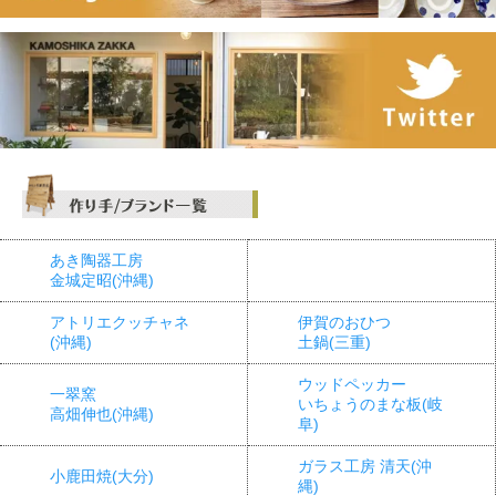
あき陶器工房
金城定昭(沖縄)
アトリエクッチャネ
伊賀のおひつ
(沖縄)
土鍋(三重)
ウッドペッカー
一翠窯
いちょうのまな板(岐
高畑伸也(沖縄)
阜)
ガラス工房 清天(沖
小鹿田焼(大分)
縄)