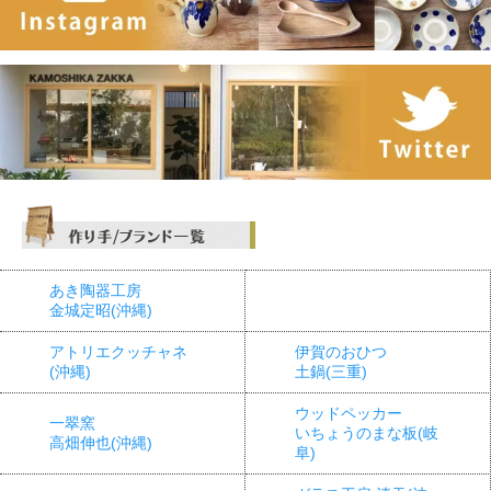
あき陶器工房
金城定昭(沖縄)
アトリエクッチャネ
伊賀のおひつ
(沖縄)
土鍋(三重)
ウッドペッカー
一翠窯
いちょうのまな板(岐
高畑伸也(沖縄)
阜)