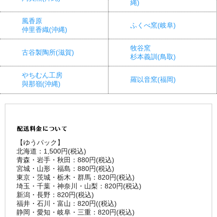
縄)
風香原
ふくべ窯(岐阜)
仲里香織(沖縄)
牧谷窯
古谷製陶所(滋賀)
杉本義訓(鳥取)
やちむん工房
羅以音窯(福岡)
與那嶺(沖縄)
【ゆうパック】
北海道：1,500円(税込)
青森・岩手・秋田：880円(税込)
宮城・山形・福島：880円(税込)
東京・茨城・栃木・群馬：820円(税込)
埼玉・千葉・神奈川・山梨：820円(税込)
新潟・長野：820円(税込)
福井・石川・富山：820円((税込)
静岡・愛知・岐阜・三重：820円(税込)