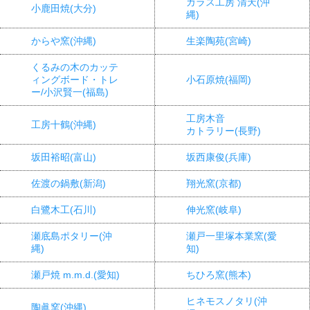
ガラス工房 清天(沖
小鹿田焼(大分)
縄)
からや窯(沖縄)
生楽陶苑(宮崎)
くるみの木のカッテ
ィングボード・トレ
小石原焼(福岡)
ー/小沢賢一(福島)
工房木音
工房十鶴(沖縄)
カトラリー(長野)
坂田裕昭(富山)
坂西康俊(兵庫)
佐渡の鍋敷(新潟)
翔光窯(京都)
白鷺木工(石川)
伸光窯(岐阜)
瀬底島ポタリー(沖
瀬戸一里塚本業窯(愛
縄)
知)
瀬戸焼 m.m.d.(愛知)
ちひろ窯(熊本)
ヒネモスノタリ(沖
陶眞窯(沖縄)