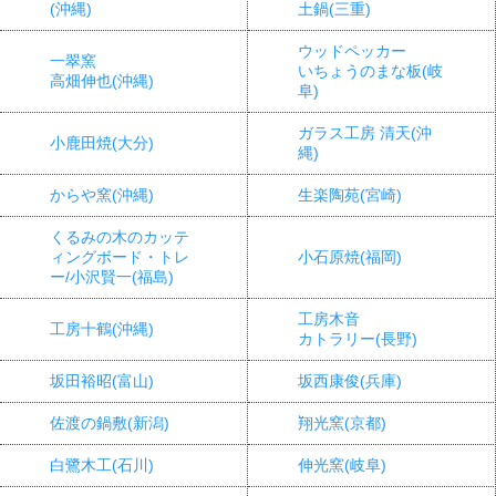
(沖縄)
土鍋(三重)
ウッドペッカー
一翠窯
いちょうのまな板(岐
高畑伸也(沖縄)
阜)
ガラス工房 清天(沖
小鹿田焼(大分)
縄)
からや窯(沖縄)
生楽陶苑(宮崎)
くるみの木のカッテ
ィングボード・トレ
小石原焼(福岡)
ー/小沢賢一(福島)
工房木音
工房十鶴(沖縄)
カトラリー(長野)
坂田裕昭(富山)
坂西康俊(兵庫)
佐渡の鍋敷(新潟)
翔光窯(京都)
白鷺木工(石川)
伸光窯(岐阜)