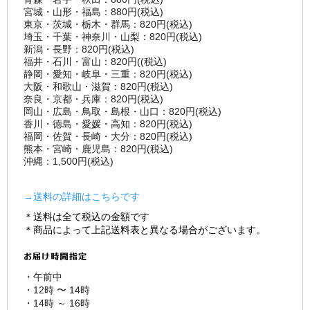
宮城・山形・福島：880円(税込)
東京・茨城・栃木・群馬：820円(税込)
埼玉・千葉・神奈川・山梨：820円(税込)
新潟・長野：820円(税込)
福井・石川・富山：820円((税込)
静岡・愛知・岐阜・三重：820円(税込)
大阪・和歌山・滋賀：820円(税込)
奈良・京都・兵庫：820円(税込)
岡山・広島・鳥取・島根・山口：820円(税込)
香川・徳島・愛媛・高知：820円(税込)
福岡・佐賀・長崎・大分：820円(税込)
熊本・宮崎・鹿児島：820円(税込)
沖縄：1,500円(税込)
→送料の詳細はこちらです
＊送料は全て税込の金額です
＊商品によって上記送料表と異なる場合がございます。
・午前中
・12時 〜 14時
・14時 ～ 16時