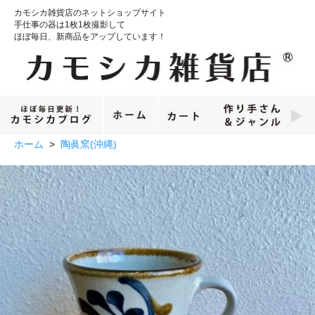
カモシカ雑貨店のネットショップサイト
手仕事の器は1枚1枚撮影して
ほぼ毎日、新商品をアップしています！
ホーム
>
陶眞窯(沖縄)