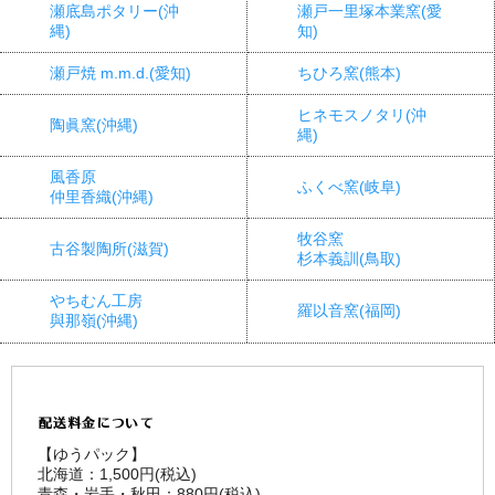
瀬底島ポタリー(沖
瀬戸一里塚本業窯(愛
縄)
知)
瀬戸焼 m.m.d.(愛知)
ちひろ窯(熊本)
ヒネモスノタリ(沖
陶眞窯(沖縄)
縄)
風香原
ふくべ窯(岐阜)
仲里香織(沖縄)
牧谷窯
古谷製陶所(滋賀)
杉本義訓(鳥取)
やちむん工房
羅以音窯(福岡)
與那嶺(沖縄)
【ゆうパック】
北海道：1,500円(税込)
青森・岩手・秋田：880円(税込)