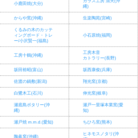
ガラス工房 清天(沖
小鹿田焼(大分)
縄)
からや窯(沖縄)
生楽陶苑(宮崎)
くるみの木のカッテ
ィングボード・トレ
小石原焼(福岡)
ー/小沢賢一(福島)
工房木音
工房十鶴(沖縄)
カトラリー(長野)
坂田裕昭(富山)
坂西康俊(兵庫)
佐渡の鍋敷(新潟)
翔光窯(京都)
白鷺木工(石川)
伸光窯(岐阜)
瀬底島ポタリー(沖
瀬戸一里塚本業窯(愛
縄)
知)
瀬戸焼 m.m.d.(愛知)
ちひろ窯(熊本)
ヒネモスノタリ(沖
陶眞窯(沖縄)