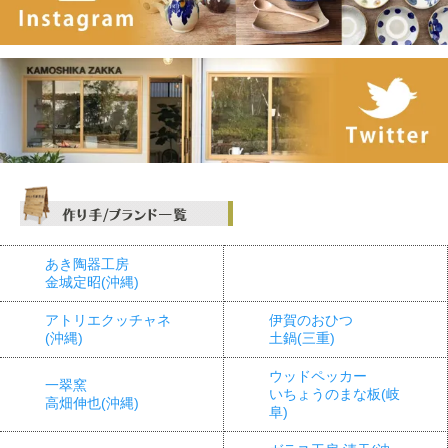
あき陶器工房
金城定昭(沖縄)
アトリエクッチャネ
伊賀のおひつ
(沖縄)
土鍋(三重)
ウッドペッカー
一翠窯
いちょうのまな板(岐
高畑伸也(沖縄)
阜)