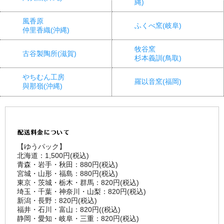
縄)
風香原
ふくべ窯(岐阜)
仲里香織(沖縄)
牧谷窯
古谷製陶所(滋賀)
杉本義訓(鳥取)
やちむん工房
羅以音窯(福岡)
與那嶺(沖縄)
【ゆうパック】
北海道：1,500円(税込)
青森・岩手・秋田：880円(税込)
宮城・山形・福島：880円(税込)
東京・茨城・栃木・群馬：820円(税込)
埼玉・千葉・神奈川・山梨：820円(税込)
新潟・長野：820円(税込)
福井・石川・富山：820円((税込)
静岡・愛知・岐阜・三重：820円(税込)